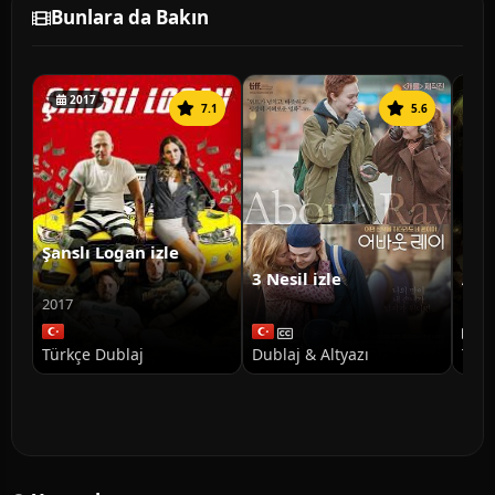
Bunlara da Bakın
2017
7.1
5.6
Şanslı Logan izle
3 Nesil izle
Ann
Doğ
2017
Türkçe Dublaj
Dublaj & Altyazı
Türk