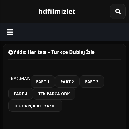
hdfilmizlet
Yıldız Haritası – Türkçe Dublaj İzle
FRAGMAN
PART 1
PART 2
PART 3
PART 4
TEK PARÇA ODK
TEK PARÇA ALTYAZILI