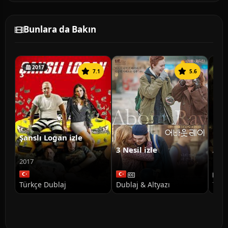
Bunlara da Bakın
2017
7.1
5.6
Şanslı Logan izle
3 Nesil izle
Ann
Doğ
2017
Türkçe Dublaj
Dublaj & Altyazı
Türk