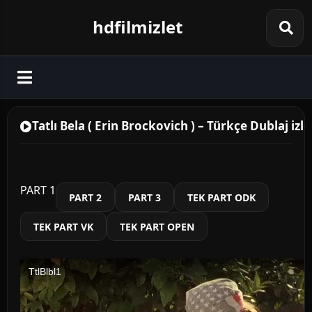
hdfilmizlet
Tatlı Bela ( Erin Brockovich ) – Türkçe Dublaj izle
PART 1
PART 2
PART 3
TEK PART ODK
TEK PART VK
TEK PART OPEN