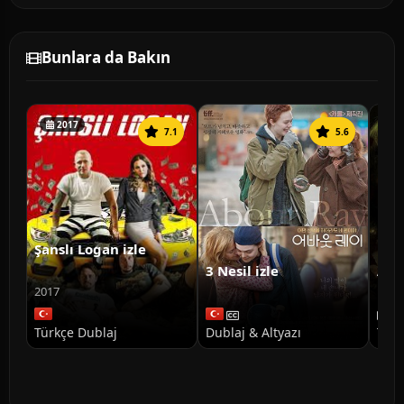
Bunlara da Bakın
2017
7.1
5.6
Şanslı Logan izle
3 Nesil izle
Ann
Doğ
2017
Türkçe Dublaj
Dublaj & Altyazı
Türk