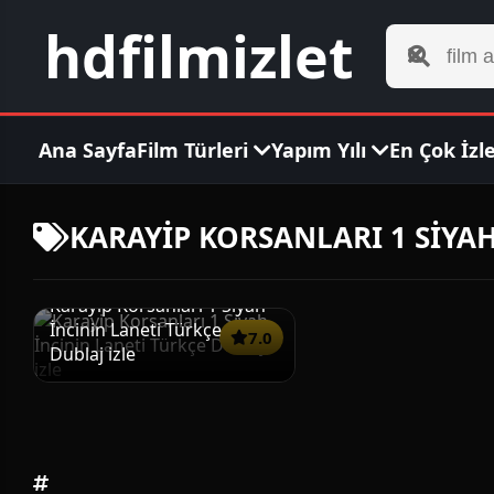
hdfilmizlet
Ana Sayfa
Film Türleri
Yapım Yılı
En Çok İzl
KARAYİP KORSANLARI 1 SİYAH 
Karayip Korsanları 1 Siyah
İncinin Laneti Türkçe
7.0
Dublaj izle