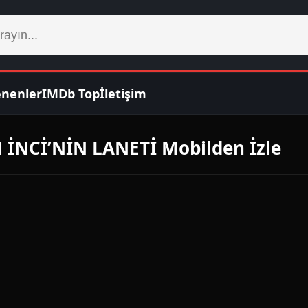
enenler
IMDb Top
İletişim
İNCİ’NİN LANETİ Mobilden İzle