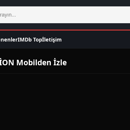
enenler
IMDb Top
İletişim
ON Mobilden İzle