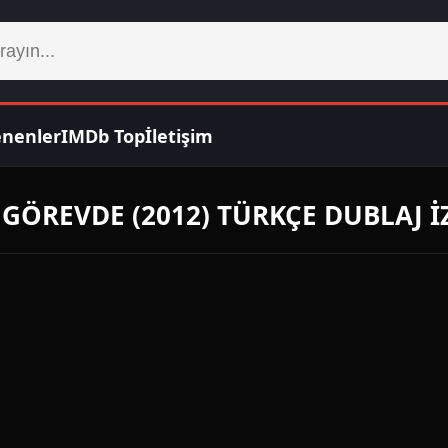
enenler
IMDb Top
İletişim
İ GÖREVDE (2012) TÜRKÇE DUBLAJ İ