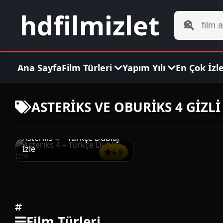
hdfilmizlet
Ana Sayfa
Film Türleri
Yapım Yılı
En Çok İzl
ASTERİKS VE OBURİKS 4 GİZL
Asteriks 4 – Türkçe Dublaj
İzle
6.9
Film Türleri