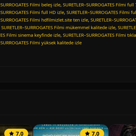
SURROGATES Filmi beleş izle
,
SURETLER–SURROGATES Filmi full 7
URROGATES Filmi full HD izle
,
SURETLER–SURROGATES Filmi full
URROGATES Filmi hdfilmizlet.site ten izle
,
SURETLER–SURROGATE
,
SURETLER–SURROGATES Filmi mükemmel kalitede izle
,
SURETLE
 Filmi sinema keyfinde izle
,
SURETLER–SURROGATES Filmi tıkla 
URROGATES Filmi yüksek kalitede izle
7.0
7.0