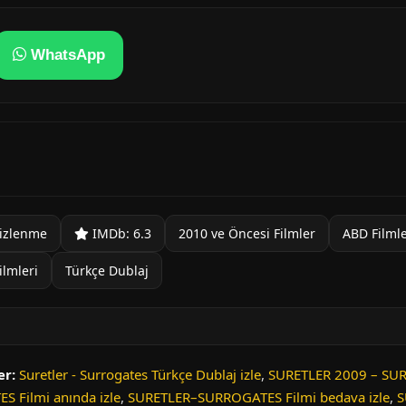
WhatsApp
izlenme
IMDb: 6.3
2010 ve Öncesi Filmler
ABD Filmle
ilmleri
Türkçe Dublaj
er:
Suretler - Surrogates Türkçe Dublaj izle
,
SURETLER 2009 – SU
 Filmi anında izle
,
SURETLER–SURROGATES Filmi bedava izle
,
S