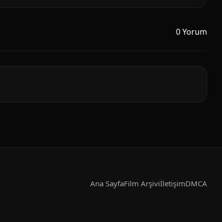
0 Yorum
Ana Sayfa
Film Arşivi
İletişim
DMCA