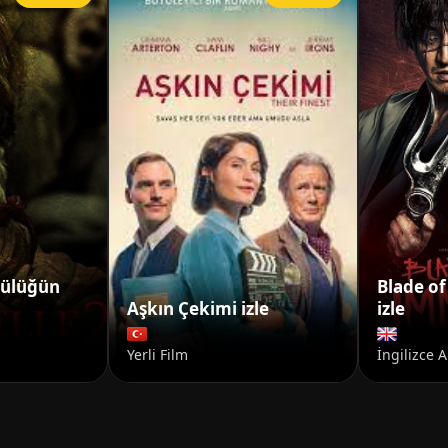
tülüğün
Blade o
Aşkın Çekimi izle
izle
Yerli Film
İngilizce A