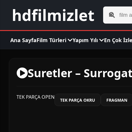
hdfilmizlet
Ana Sayfa
Film Türleri
Yapım Yılı
En Çok İzl
Suretler – Surrogat
TEK PARÇA OPEN
TEK PARÇA OKRU
FRAGMAN