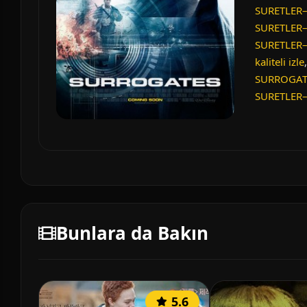
SURETLER–
SURETLER–S
SURETLER–S
kaliteli izle
SURROGATES
SURETLER–S
Bunlara da Bakın
5.6