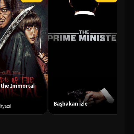
f the Immortal
Sp
Başbakan izle
iz
ltyazılı