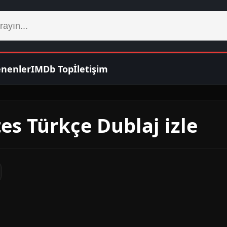
enenler
IMDb Top
İletişim
es Türkçe Dublaj izle