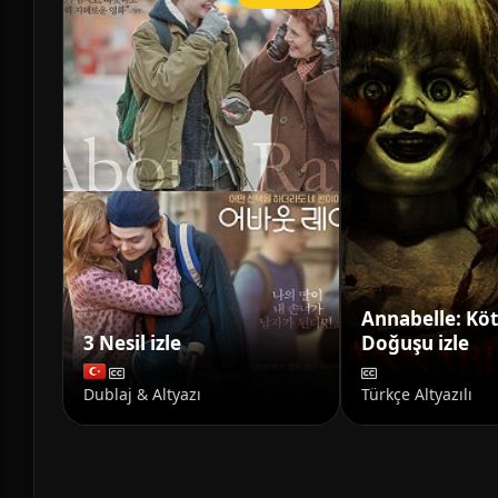
Annabelle: Kö
3 Nesil izle
Doğuşu izle
Dublaj & Altyazı
Türkçe Altyazılı