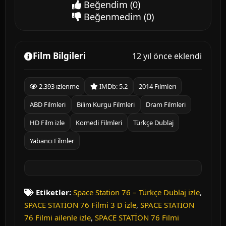
Beğendim
(0)
Beğenmedim
(0)
Film Bilgileri
12 yıl önce eklendi
2.393 izlenme
IMDb: 5.2
2014 Filmleri
ABD Filmleri
Bilim Kurgu Filmleri
Dram Filmleri
HD Film izle
Komedi Filmleri
Türkçe Dublaj
Yabancı Filmler
Etiketler:
Space Station 76 – Türkçe Dublaj izle
,
SPACE STATİON 76 Filmi 3 D izle
,
SPACE STATİON
76 Filmi ailenle izle
,
SPACE STATİON 76 Filmi