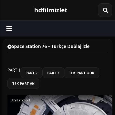
hdfilmizlet
Space Station 76 – Türkçe Dublaj izle
PART 1
PART 2
PART 3
TEK PART ODK
TEK PART VK