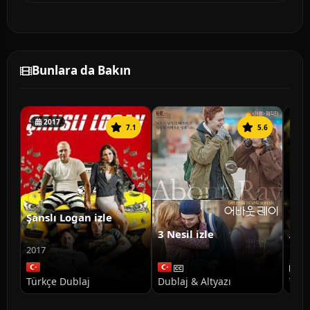
Bunlara da Bakın
2017
7.1
5.6
Şanslı Logan izle
3 Nesil izle
Ann
Doğ
2017
Türkçe Dublaj
Dublaj & Altyazı
Türk