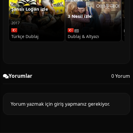
Şanslı Logan izle
3 Nesil izle
Ann
Doğ
2017
Türkçe Dublaj
Dublaj & Altyazı
Türk
Yorumlar
0 Yorum
Yorum yazmak için giriş yapmanız gerekiyor.