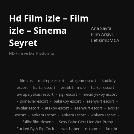
Hd Film izle – Film
izle – Sinema
Ana Sayfa
Film Arşivi
Seyret
İletişim
DMCA
HD Film ve Dizi Platformu
filmcus
-
maltepe escort
-
ataşehir escort
-
kadıköy
escort
-
kartal escort
-
erotik film izle
-
halkalı escort
-
avrupa yakası escort
-
şişli escort
-
mecidiyeköy escort
-
şirinevler escort
-
bakırköy escort
-
esenyurt escort
-
avcılar escort
-
ataköy escort
-
esenyurt escort
-
avcılar
escort
-
Ankara Escort
-
Ankara Escort
-
Ankara Escort
-
fullhdfilmizlesene
-
Sexy Babe Gets Her Wet Pussy
Fucked By A Big Cock
-
sivas haber
-
nttgame
-
knight