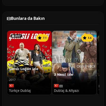
Bunlara da Bakın
2017
7.1
5.6
Şanslı Logan izle
3 Nesil izle
Ann
Doğ
2017
Türkçe Dublaj
Dublaj & Altyazı
Türk