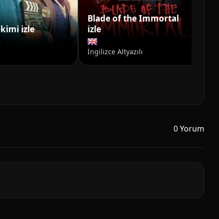
Blade of the Immortal
kimi izle
izle
Ba
İngilizce Altyazılı
0 Yorum