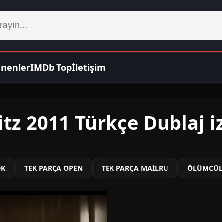
enenler
IMDb Top
İletişim
itz 2011 Türkçe Dublaj i
DK
TEK PARÇA OPEN
TEK PARÇA MAİLRU
ÖLÜMCÜL 