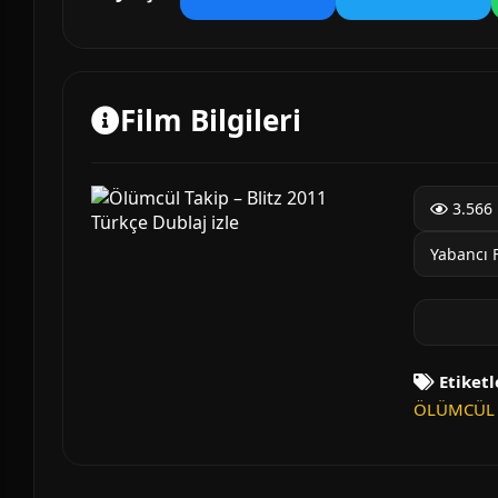
Film Bilgileri
3.566 
Yabancı 
Etiketl
ÖLÜMCÜL T