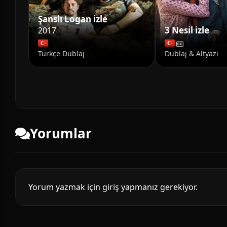
Şanslı Logan izle
3 Nesil izle
2017
Türkçe Dublaj
Dublaj & Altyazı
Yorumlar
Yorum yazmak için giriş yapmanız gerekiyor.