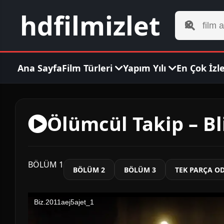
hdfilmizlet
Ana Sayfa
Film Türleri
Yapım Yılı
En Çok İzl
Ölümcül Takip – Bl
BÖLÜM 1
BÖLÜM 2
BÖLÜM 3
TEK PARÇA O