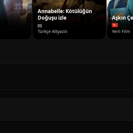
Annabelle: Kötülüğün
Doğuşu izle
Aşkın Çe
Türkçe Altyazılı
Yerli Film