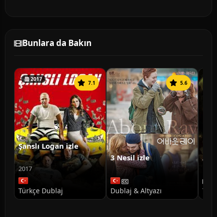
Bunlara da Bakın
2017
7.1
5.6
Şanslı Logan izle
3 Nesil izle
Ann
Doğ
2017
Türkçe Dublaj
Dublaj & Altyazı
Türk