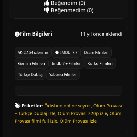
Beğendim
(0)
Beğenmedim
(0)
Film Bilgileri
11 yıl önce eklendi
2.154 izlenme
IMDb: 7.7
Dram Filmleri
Gerilim Filmleri
Imdb 7 + Filmler
Korku Filmleri
Türkçe Dublaj
Yabancı Filmler
Etiketler:
Ôdishon online seyret
,
Ölüm Provası
– Türkçe Dublaj izle
,
Ölüm Provası 720p izle
,
Ölüm
Provası filmi full izle
,
Ölüm Provası izle