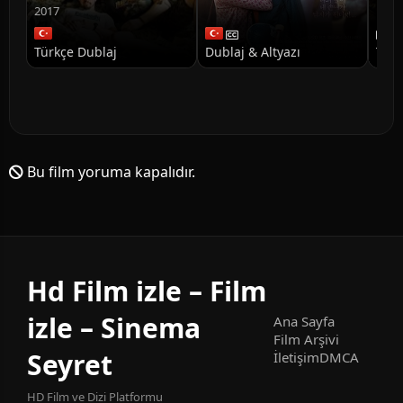
Doğ
2017
Türkçe Dublaj
Dublaj & Altyazı
Türk
Bu film yoruma kapalıdır.
Hd Film izle – Film
izle – Sinema
Ana Sayfa
Film Arşivi
Seyret
İletişim
DMCA
HD Film ve Dizi Platformu