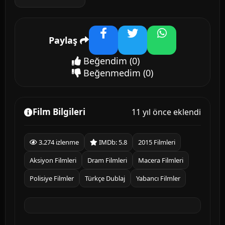
Paylaş
Facebook
Twitter
WhatsApp
Beğendim
(0)
Beğenmedim
(0)
Film Bilgileri
11 yıl önce eklendi
3.274 izlenme
IMDb: 5.8
2015 Filmleri
Aksiyon Filmleri
Dram Filmleri
Macera Filmleri
Polisiye Filmler
Türkçe Dublaj
Yabancı Filmler