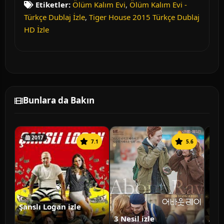
Etiketler:
Ölüm Kalım Evi
,
Ölüm Kalım Evi -
Türkçe Dublaj İzle
,
Tiger House 2015 Türkçe Dublaj
HD İzle
Bunlara da Bakın
2017
7.1
5.6
Şanslı Logan izle
3 Nesil izle
Ann