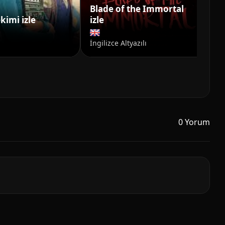
Blade of the Immortal
kimi izle
izle
Ba
İngilizce Altyazılı
0 Yorum