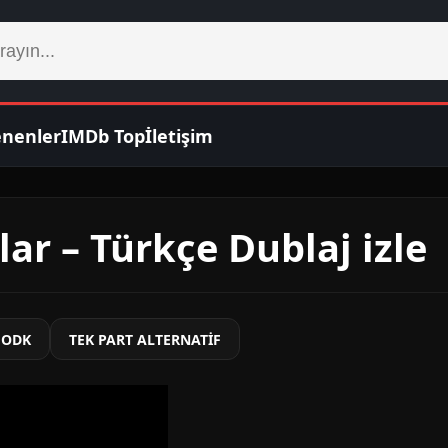
enenler
IMDb Top
İletişim
r – Türkçe Dublaj izle
 ODK
TEK PART ALTERNATİF