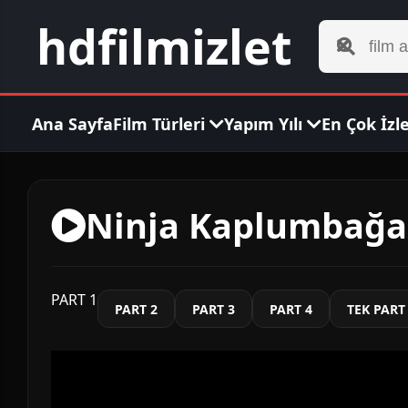
hdfilmizlet
Ana Sayfa
Film Türleri
Yapım Yılı
En Çok İzl
Ninja Kaplumbağala
PART 1
PART 2
PART 3
PART 4
TEK PART