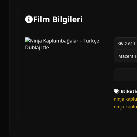
Film Bilgileri
2.611 
Macera F
Etiketl
ninja kaplu
ninja kapl