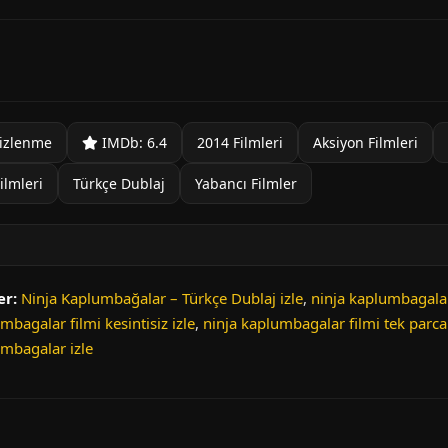
izlenme
IMDb: 6.4
2014 Filmleri
Aksiyon Filmleri
ilmleri
Türkçe Dublaj
Yabancı Filmler
er:
Ninja Kaplumbağalar – Türkçe Dublaj izle
,
ninja kaplumbagalar 
mbagalar filmi kesintisiz izle
,
ninja kaplumbagalar filmi tek parca 
umbagalar izle