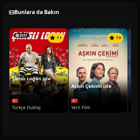
Bunlara da Bakın
2017
7.1
7.0
Şanslı Logan izle
Aşkın Çekimi izle
2017
Spa
Mac
Türkçe Dublaj
Yerli Film