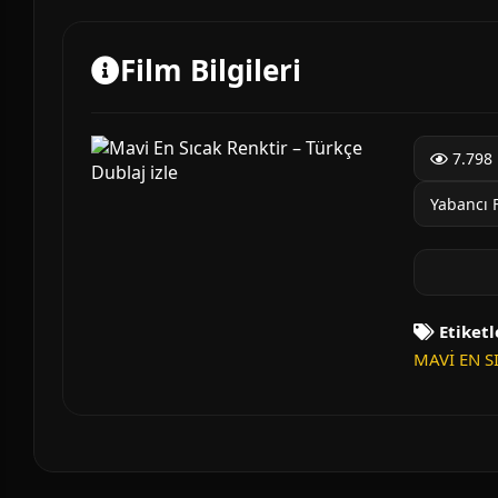
Film Bilgileri
7.798 
Yabancı 
Etiketl
MAVİ EN S