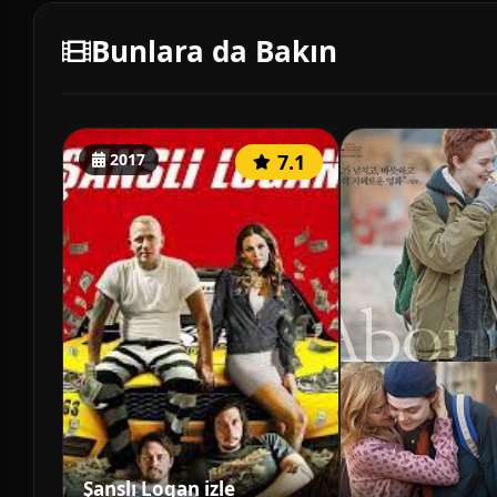
Bunlara da Bakın
2017
7.1
Şanslı Logan izle