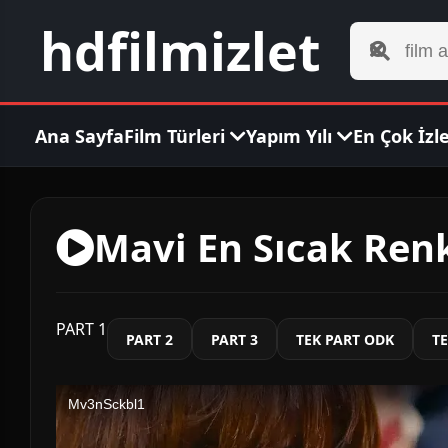
hdfilmizlet
Ana Sayfa
Film Türleri
Yapım Yılı
En Çok İzl
Mavi En Sıcak Renk
PART 1
PART 2
PART 3
TEK PART ODK
TE