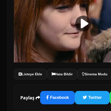
Listeye Ekle
Hata Bildir
Sinema Modu
Paylaş
Facebook
Twitter