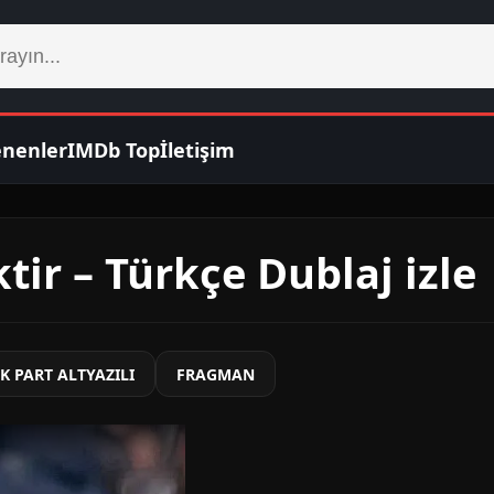
enenler
IMDb Top
İletişim
tir – Türkçe Dublaj izle
K PART ALTYAZILI
FRAGMAN