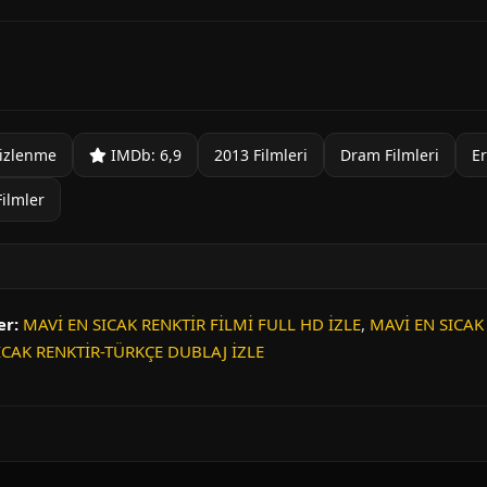
izlenme
IMDb: 6,9
2013 Filmleri
Dram Filmleri
Er
Filmler
er:
MAVİ EN SICAK RENKTİR FİLMİ FULL HD İZLE
,
MAVİ EN SICAK 
ICAK RENKTİR-TÜRKÇE DUBLAJ İZLE