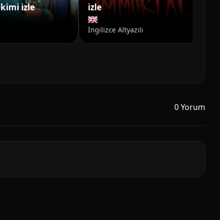
kimi izle
izle
Ba
İngilizce Altyazılı
0 Yorum