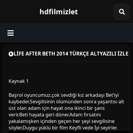
hdfilmizlet
LİFE AFTER BETH 2014 TÜRKÇE ALTYAZILI İZLE
Kaynak 1
Başrol oyuncumuz,çok sevdiği kız arkadaşı Bet’iyi
kaybeder.Sevgilisinin ölümünden sonra yaşantısı alt
üst olan adam için hayat ona ikinci bir şans
verir.Beti hayata geri döner.Adam fırsatını
yakalamışken içinden geçen her şeyi sevgilisine
söyler.Duygu yüklü bir film Keyfli vede İyi seyirler.