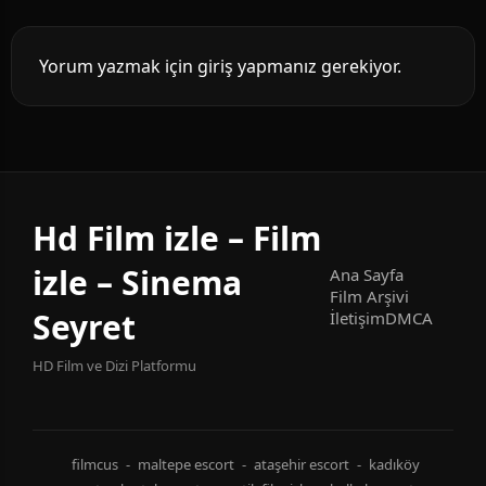
Yorum yazmak için giriş yapmanız gerekiyor.
Hd Film izle – Film
izle – Sinema
Ana Sayfa
Film Arşivi
Seyret
İletişim
DMCA
HD Film ve Dizi Platformu
filmcus
-
maltepe escort
-
ataşehir escort
-
kadıköy