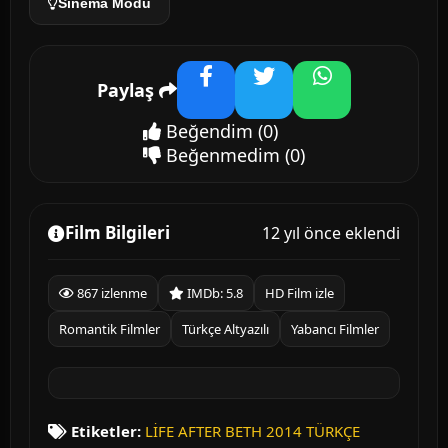
Sinema Modu
Paylaş
Facebook
Twitter
WhatsApp
Beğendim
(0)
Beğenmedim
(0)
Film Bilgileri
12 yıl önce eklendi
867 izlenme
IMDb: 5.8
HD Film izle
Romantik Filmler
Türkçe Altyazılı
Yabancı Filmler
Etiketler:
LİFE AFTER BETH 2014 TÜRKÇE