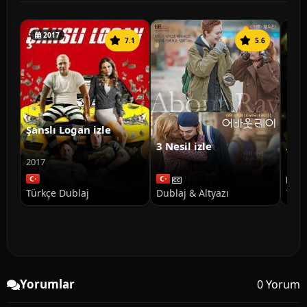
2017
7.1
5.6
Şanslı Logan izle
3 Nesil izle
Ann
Doğ
2017
Türkçe Dublaj
Dublaj & Altyazı
Türk
Yorumlar
0 Yorum