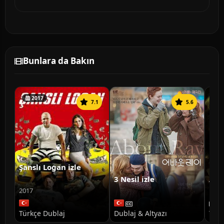
Bunlara da Bakın
2017
7.1
5.6
Şanslı Logan izle
3 Nesil izle
Ann
Doğ
2017
Türkçe Dublaj
Dublaj & Altyazı
Türk