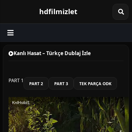
hdfilmizlet
Kanlı Hasat – Türkçe Dublaj İzle
PART 1
PART 2
PART 3
TEK PARÇA ODK