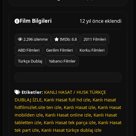
Film Bilgileri
12 yıl önce eklendi
2.296 izlenme
IMDb: 6.8
2011 Filmleri
ABD Filmleri
Gerilim Filmleri
Korku Filmleri
Türkçe Dublaj
Yabancı Filmler
Etiketler:
KANLI HASAT / HUSK TÜRKÇE
DUBLAJ İZLE
,
Kanlı Hasat full hd izle
,
Kanlı Hasat
hdfilmizlet.site ten izle
,
Kanlı Hasat izle
,
Kanlı Hasat
mobilden izle
,
Kanlı Hasat online izle
,
Kanlı Hasat
tabletten izle
,
Kanlı Hasat tek parça izle
,
Kanlı Hasat
tek part izle
,
Kanlı Hasat türkçe dublaj izle