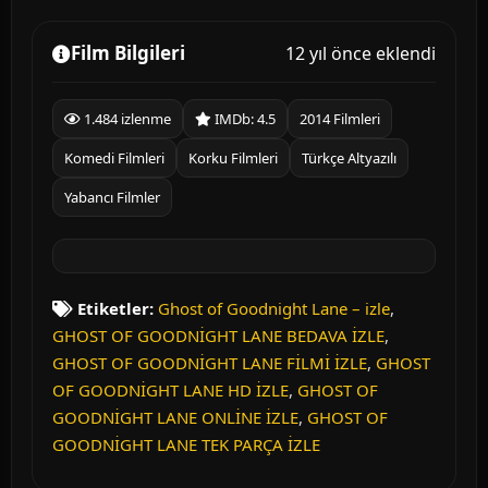
Film Bilgileri
12 yıl önce eklendi
1.484 izlenme
IMDb: 4.5
2014 Filmleri
Komedi Filmleri
Korku Filmleri
Türkçe Altyazılı
Yabancı Filmler
Etiketler:
Ghost of Goodnight Lane – izle
,
GHOST OF GOODNİGHT LANE BEDAVA İZLE
,
GHOST OF GOODNİGHT LANE FİLMİ İZLE
,
GHOST
OF GOODNİGHT LANE HD İZLE
,
GHOST OF
GOODNİGHT LANE ONLİNE İZLE
,
GHOST OF
GOODNİGHT LANE TEK PARÇA İZLE