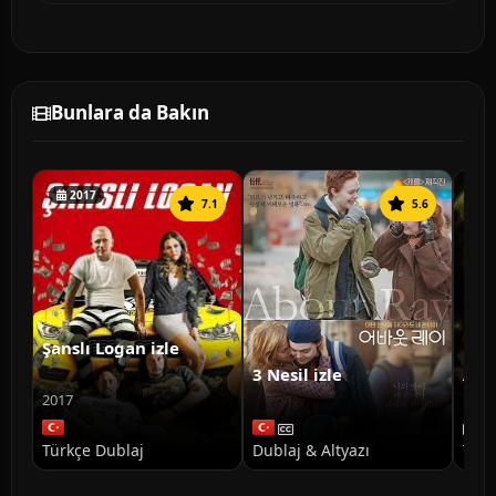
Bunlara da Bakın
2017
7.1
5.6
Şanslı Logan izle
3 Nesil izle
Ann
Doğ
2017
Türkçe Dublaj
Dublaj & Altyazı
Türk