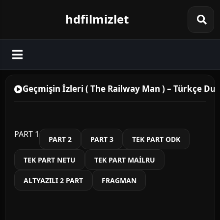
hdfilmizlet
Geçmişin İzleri ( The Railway Man ) – Türkçe Dubl
PART 1
PART 2
PART 3
TEK PART ODK
TEK PART NETU
TEK PART MAİLRU
ALTYAZILI 2 PART
FRAGMAN