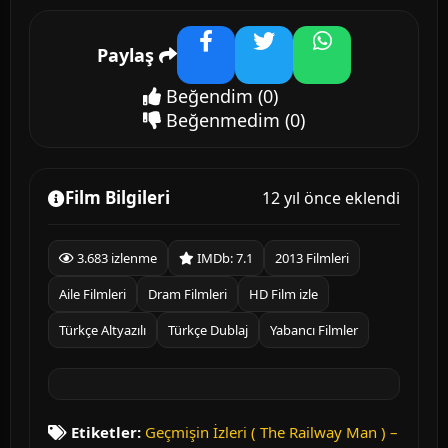
Paylaş
Facebook
Twitter
WhatsApp
Beğendim
(0)
Beğenmedim
(0)
Film Bilgileri
12 yıl önce eklendi
3.683 izlenme
IMDb: 7.1
2013 Filmleri
Aile Filmleri
Dram Filmleri
HD Film izle
Türkçe Altyazılı
Türkçe Dublaj
Yabancı Filmler
Etiketler:
Geçmişin İzleri ( The Railway Man ) –