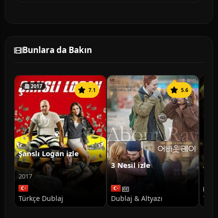
Bunlara da Bakın
2017
7.1
5.6
Şanslı Logan izle
3 Nesil izle
Ann
Doğ
2017
Türkçe Dublaj
Dublaj & Altyazı
Türk