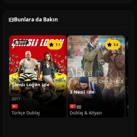
Bunlara da Bakın
2017
7.1
5.6
Şanslı Logan izle
3 Nesil izle
Ann
Doğ
2017
Türkçe Dublaj
Dublaj & Altyazı
Türk