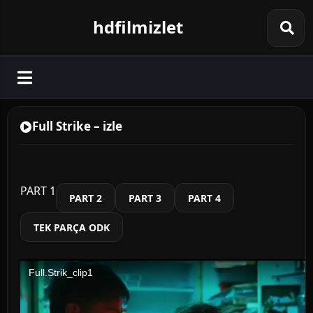
hdfilmizlet
Full Strike – izle
PART 1
PART 2
PART 3
PART 4
TEK PARÇA ODK