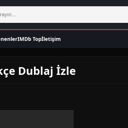
enenler
IMDb Top
İletişim
kçe Dublaj İzle