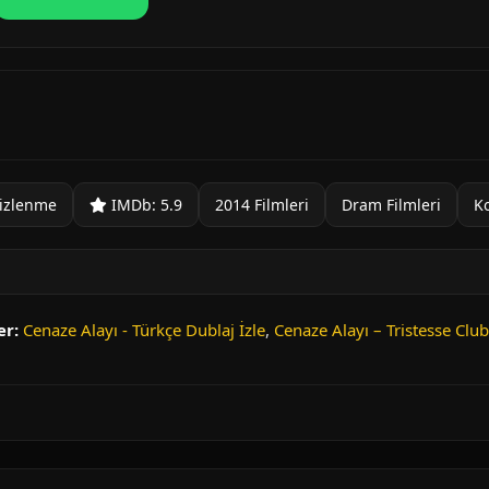
izlenme
IMDb: 5.9
2014 Filmleri
Dram Filmleri
Ko
er:
Cenaze Alayı - Türkçe Dublaj İzle
,
Cenaze Alayı – Tristesse Clu