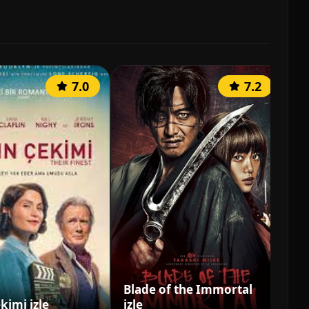
7.0
7.2
Blade of the Immortal
kimi izle
izle