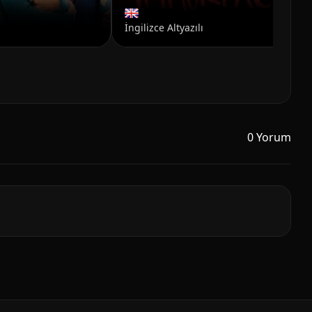
Ba
İngilizce Altyazılı
0 Yorum