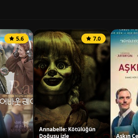
5.6
7.0
Annabelle: Kötülüğün
Doğuşu izle
Aşkın Çe