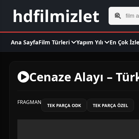
hdfilmizlet
Ana Sayfa
Film Türleri
Yapım Yılı
En Çok İzl
Cenaze Alayı – Tür
FRAGMAN
TEK PARÇA ODK
TEK PARÇA ÖZEL