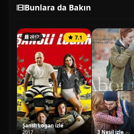
Bunlara da Bakın
2017
7.1
Şanslı Logan izle
3 Nesil izle
2017