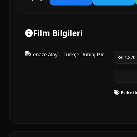
Film Bilgileri
1.870 
Etiketl