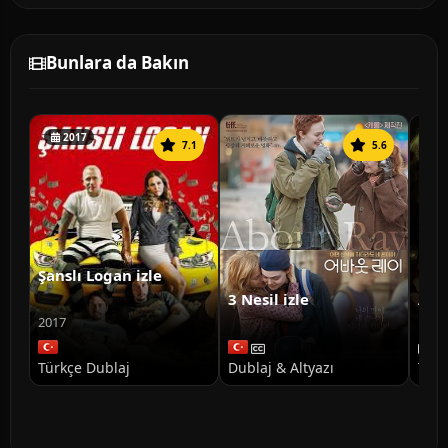
Bunlara da Bakın
2017
7.1
5.6
Şanslı Logan izle
3 Nesil izle
Ann
Doğ
2017
Türkçe Dublaj
Dublaj & Altyazı
Türk