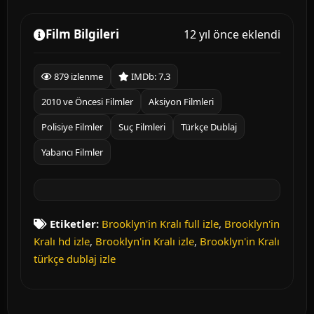
Film Bilgileri
12 yıl önce eklendi
879 izlenme
IMDb: 7.3
2010 ve Öncesi Filmler
Aksiyon Filmleri
Polisiye Filmler
Suç Filmleri
Türkçe Dublaj
Yabancı Filmler
Etiketler:
Brooklyn'in Kralı full izle
,
Brooklyn'in
Kralı hd izle
,
Brooklyn'in Kralı izle
,
Brooklyn'in Kralı
türkçe dublaj izle