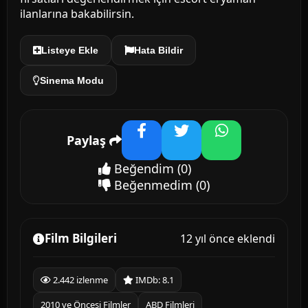
ilanlarına bakabilirsin.
Listeye Ekle
Hata Bildir
Sinema Modu
Paylaş
Facebook
Twitter
WhatsApp
Beğendim
(0)
Beğenmedim
(0)
Film Bilgileri
12 yıl önce eklendi
2.442 izlenme
IMDb: 8.1
2010 ve Öncesi Filmler
ABD Filmleri