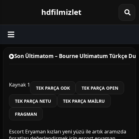
hdfilmizlet
Son Ültimatom – Bourne Ultimatum Türkçe Dubla
Kaynak 1
TEK PARÇA ODK
TEK PARÇA OPEN
TEK PARÇA NETU
TEK PARÇA MAİLRU
FRAGMAN
Escort Eryaman kızları yeni yüzü ile artık aramızda
fırsatları değerlendirmek için
escort eryaman