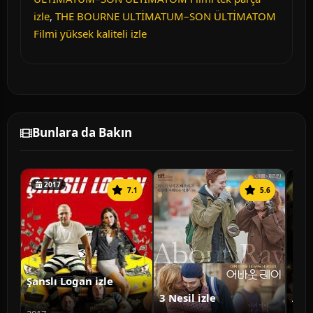
izle
,
THE BOURNE ULTİMATUM–SON ÜLTİMATOM
Filmi yüksek kaliteli izle
Bunlara da Bakın
2017
7.1
5.6
Şanslı Logan izle
3 Nesil izle
Ann
Doğ