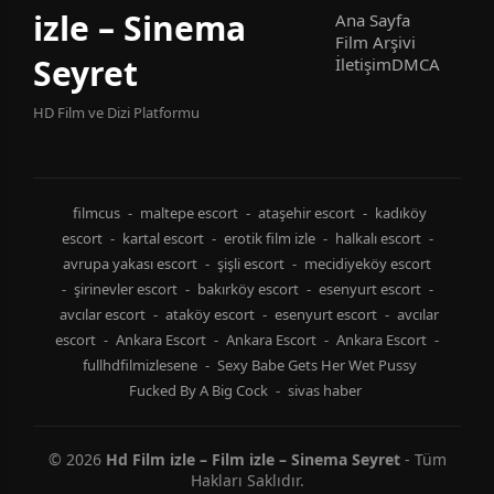
izle – Sinema
Ana Sayfa
Film Arşivi
Seyret
İletişim
DMCA
HD Film ve Dizi Platformu
filmcus
-
maltepe escort
-
ataşehir escort
-
kadıköy
escort
-
kartal escort
-
erotik film izle
-
halkalı escort
-
avrupa yakası escort
-
şişli escort
-
mecidiyeköy escort
-
şirinevler escort
-
bakırköy escort
-
esenyurt escort
-
avcılar escort
-
ataköy escort
-
esenyurt escort
-
avcılar
escort
-
Ankara Escort
-
Ankara Escort
-
Ankara Escort
-
fullhdfilmizlesene
-
Sexy Babe Gets Her Wet Pussy
Fucked By A Big Cock
-
sivas haber
© 2026
Hd Film izle – Film izle – Sinema Seyret
- Tüm
Hakları Saklıdır.