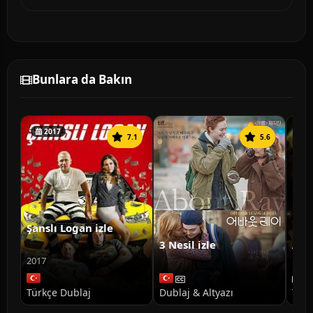
Bunlara da Bakın
2017
7.1
5.6
Şanslı Logan izle
3 Nesil izle
Ann
Doğ
2017
Türkçe Dublaj
Dublaj & Altyazı
Türk