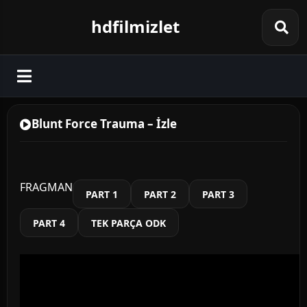
hdfilmizlet
Blunt Force Trauma – İzle
FRAGMAN
PART 1
PART 2
PART 3
PART 4
TEK PARÇA ODK