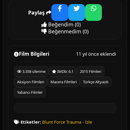
Paylaş
Facebook
Twitter
WhatsApp
Beğendim
(0)
Beğenmedim
(0)
Film Bilgileri
11 yıl önce eklendi
3.358 izlenme
IMDb: 6.1
2015 Filmleri
Aksiyon Filmleri
Macera Filmleri
Türkçe Altyazılı
Yabancı Filmler
Etiketler:
Blunt Force Trauma - İzle