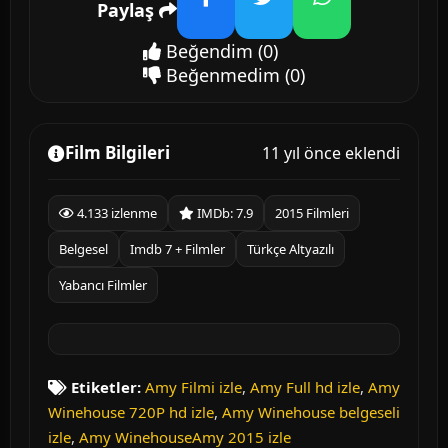
Paylaş
Facebook
Twitter
WhatsApp
Beğendim
(0)
Beğenmedim
(0)
Film Bilgileri
11 yıl önce eklendi
4.133 izlenme
IMDb: 7.9
2015 Filmleri
Belgesel
Imdb 7 + Filmler
Türkçe Altyazılı
Yabancı Filmler
Etiketler:
Amy Filmi izle
,
Amy Full hd izle
,
Amy
Winehouse 720P hd izle
,
Amy Winehouse belgeseli
izle
,
Amy WinehouseAmy 2015 izle