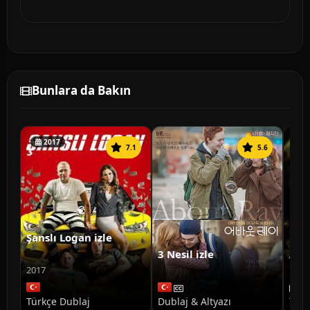
Bunlara da Bakın
2017
7.1
5.6
Şanslı Logan izle
3 Nesil izle
Ann
Doğ
2017
Türkçe Dublaj
Dublaj & Altyazı
Türk