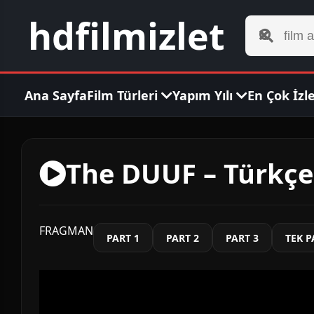
hdfilmizlet
Ana Sayfa
Film Türleri
Yapım Yılı
En Çok İzl
The DUUF – Türkçe 
FRAGMAN
PART 1
PART 2
PART 3
TEK 