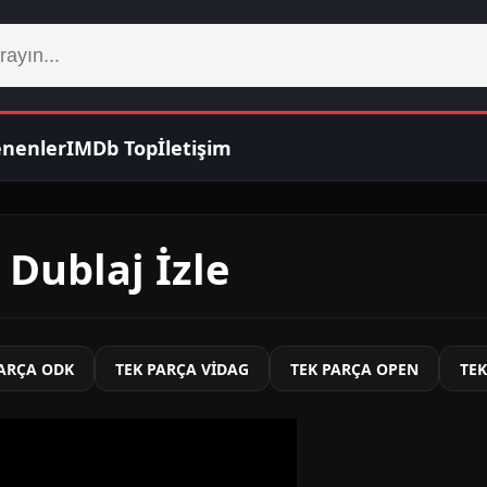
enenler
IMDb Top
İletişim
Dublaj İzle
PARÇA ODK
TEK PARÇA VİDAG
TEK PARÇA OPEN
TE