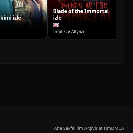
Blade of the Immortal
kimi izle
izle
Ba
İngilizce Altyazılı
Ana Sayfa
Film Arşivi
İletişim
DMCA