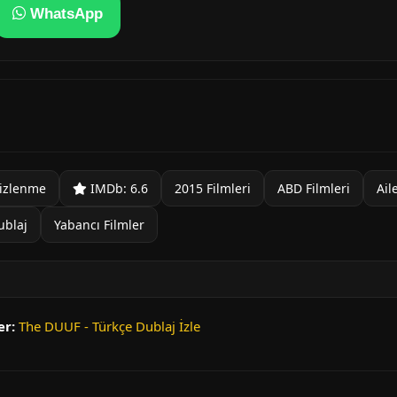
WhatsApp
izlenme
IMDb: 6.6
2015 Filmleri
ABD Filmleri
Ail
ublaj
Yabancı Filmler
er:
The DUUF - Türkçe Dublaj İzle