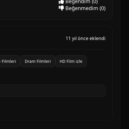
Beğendim
(0)
Beğenmedim
(0)
11 yıl önce eklendi
e Filmleri
Dram Filmleri
HD Film izle