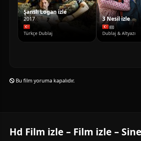
Şanslı Logan izle
3 Nesil izle
2017
Türkçe Dublaj
Dublaj & Altyazı
Bu film yoruma kapalıdır.
Hd Film izle – Film izle – Si