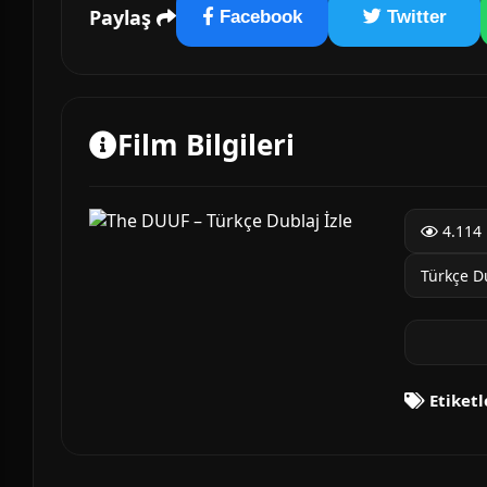
Paylaş
Facebook
Twitter
Film Bilgileri
4.114 
Türkçe D
Etiketl