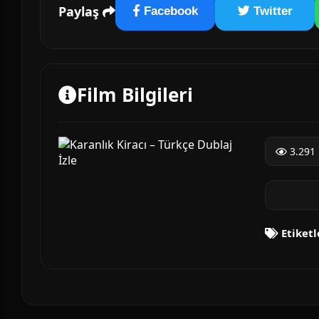
Paylaş
Facebook
Twitter
Film Bilgileri
3.291 
Etiketl