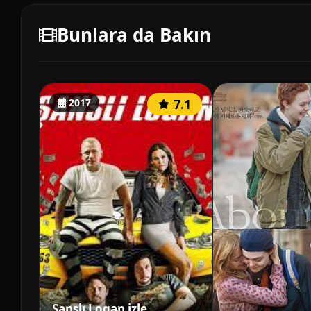
Bunlara da Bakın
2017
7.1
Şanslı Logan izle