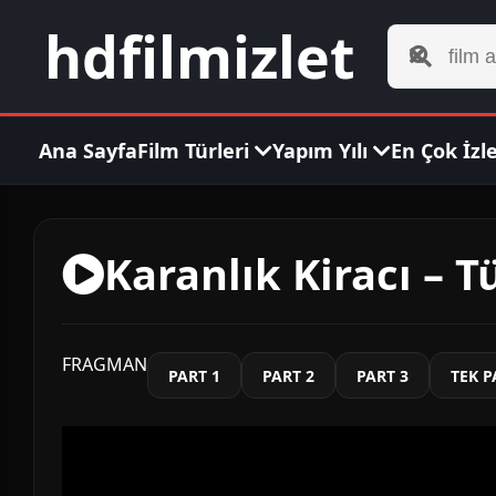
hdfilmizlet
Ana Sayfa
Film Türleri
Yapım Yılı
En Çok İzl
Karanlık Kiracı – T
FRAGMAN
PART 1
PART 2
PART 3
TEK 