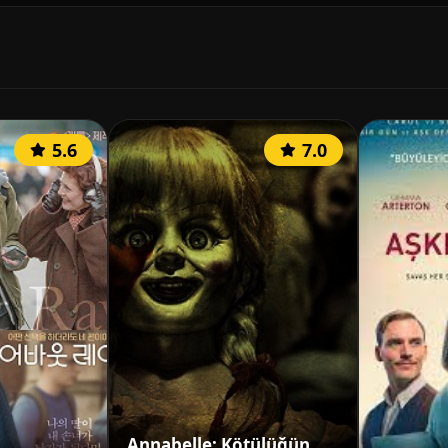
5.6
7.0
Annabelle: Kötülüğün