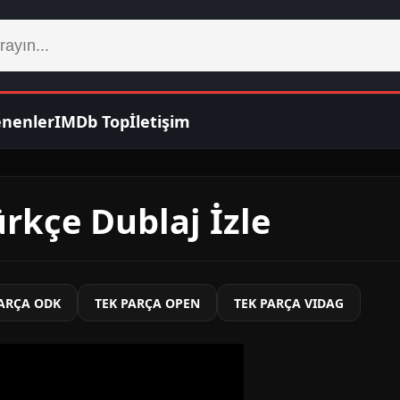
enenler
IMDb Top
İletişim
ürkçe Dublaj İzle
PARÇA ODK
TEK PARÇA OPEN
TEK PARÇA VIDAG