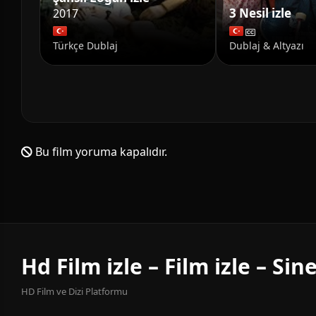
3 Nesil izle
2017
Türkçe Dublaj
Dublaj & Altyazı
Bu film yoruma kapalıdır.
Hd Film izle – Film izle – Si
HD Film ve Dizi Platformu